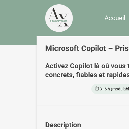
Passer
au
Accueil
contenu
principal
Microsoft Copilot – Pri
Activez Copilot là où vous
concrets, fiables et rapides
⏱️ 3–6 h (modulabl
Description