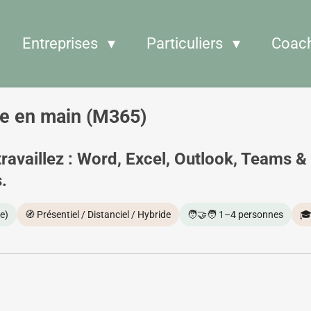
Entreprises
Particuliers
Coac
se en main (M365)
 travaillez : Word, Excel, Outlook, Teams
.
e)
🧭 Présentiel / Distanciel / Hybride
🧑‍🤝‍🧑 1–4 personnes
🎓