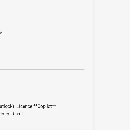
e.
look). Licence **Copilot**
r en direct.