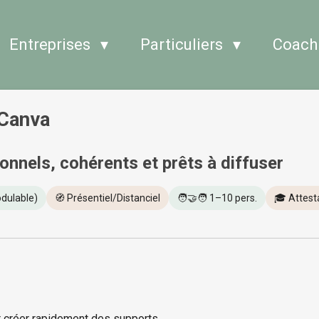
Entreprises
Particuliers
Coach
 Canva
onnels, cohérents et prêts à diffuser
odulable)
🧭 Présentiel/Distanciel
🧑‍🤝‍🧑 1–10 pers.
🎓 Attesta
ur créer rapidement des supports