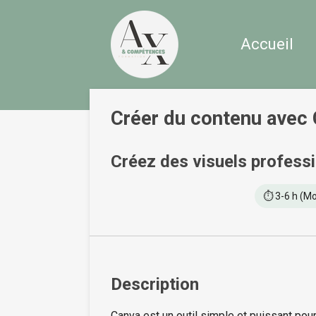
Passer
au
Accueil
contenu
principal
Créer du contenu avec
Créez des visuels professi
⏱️ 3-6 h (M
Description
Canva est un outil simple et puissant po